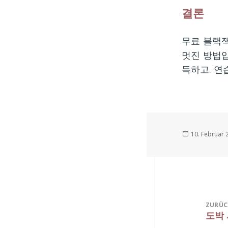
결론
무료 블랙잭
멋진 방법입
득하고, 연
Veröffentlich
10. Februar 
am
Beitragsnavi
ZURÜC
도박 
Vorhe