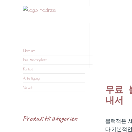
nodress – Atelier und
Wir verleihen Kleidung und fertigen auf Anfrage
Verleih
Über uns
Ihre Anfrageliste
Kontakt
Anfertigung
무료 
Verleih
내서
Produktkategorien
블랙잭은 세
다.기본적