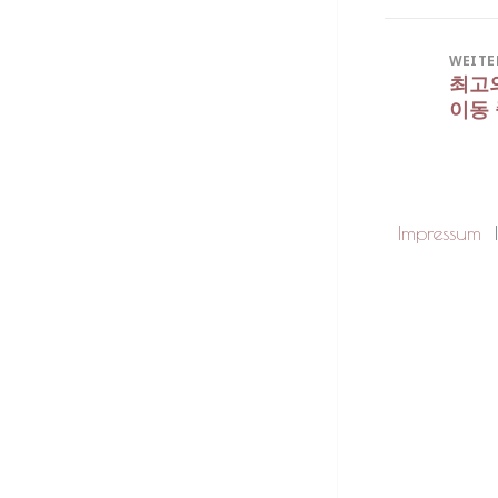
Beitra
WEITE
최고의
Nächs
이동
Beitra
Impressum