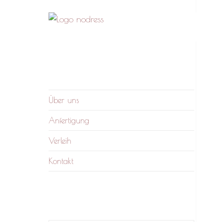
nodress – Atelier und
Wir verleihen Kleidung und fertigen auf
Verleih
Anfrage
Über uns
Anfertigung
Verleih
Kontakt