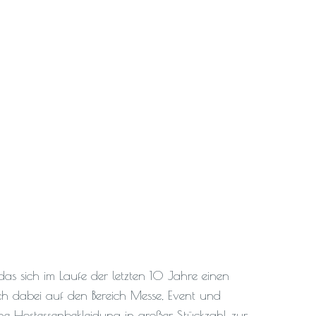
 das sich im Laufe der letzten 10 Jahre einen
ch dabei auf den Bereich Messe, Event und
ische Hostessenbekleidung in großer Stückzahl zur