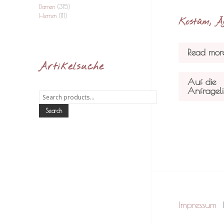
Damen
(315)
Herren
(111)
Kostüm, Äg
Read mor
Artikelsuche
Auf die
Anfrageli
Search
for:
Search
Impressum