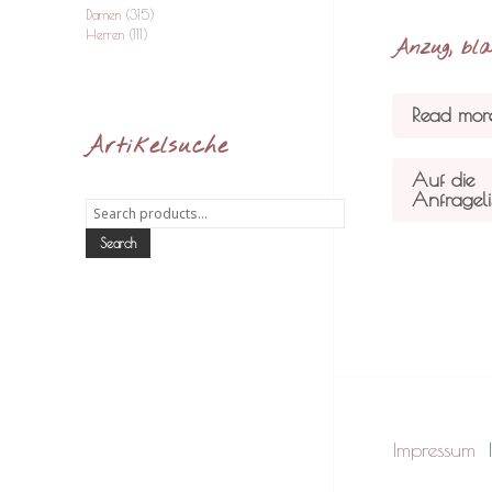
Damen
(315)
Herren
(111)
Anzug, bl
Read mor
Artikelsuche
Auf die
Anfrageli
Search
for:
Search
Impressum