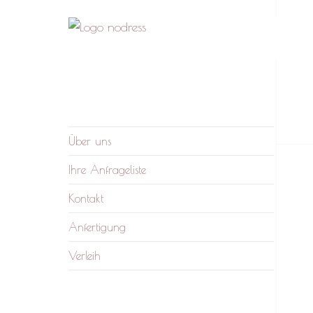
nodress – Atelier und
Wir verleihen Kleidung und fertigen auf
Verleih
Anfrage
Über uns
Ihre Anfrageliste
Kontakt
Anfertigung
Verleih