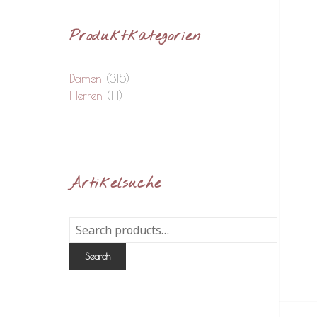
Produktkategorien
Damen
(315)
Herren
(111)
Artikelsuche
Search
for:
Search