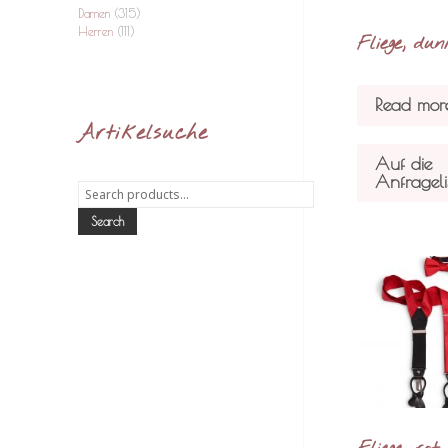
Damen
(315)
Herren
(111)
Fliege, du
Read mor
Artikelsuche
Auf die
Anfrageli
Search
for:
Search