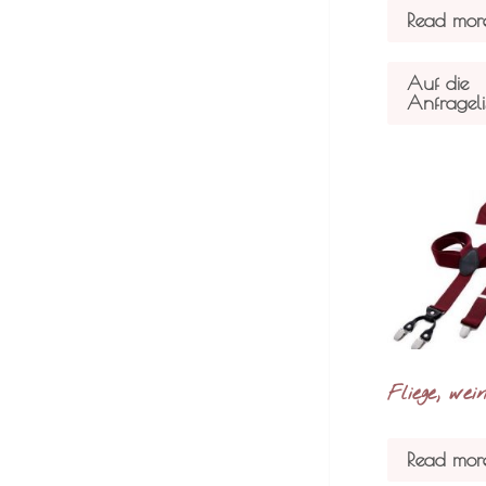
Read mor
Auf die
Anfrageli
Fliege, wei
Read mor