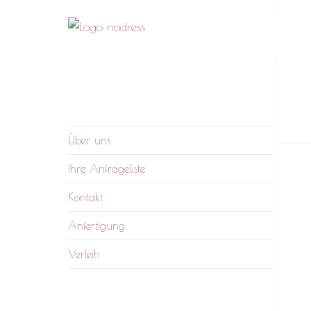
nodress – Atelier und
Wir verleihen Kleidung und fertigen auf
Verleih
Anfrage
Über uns
Ihre Anfrageliste
Kontakt
Anfertigung
Verleih