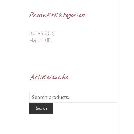
Produktkategorien
Damen
(315)
Herren
(111)
Artikelsuche
Search
for:
Search