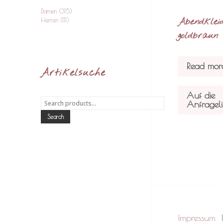
Damen
(315)
Abendkleid
Herren
(111)
goldbraun
Read mor
Artikelsuche
Auf die
Search
Anfrageli
for:
Search
Impressum