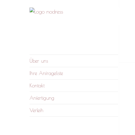
nodress – Atelier und
Wir verleihen Kleidung und fertigen auf
Verleih
Anfrage
Über uns
Ihre Anfrageliste
Kontakt
Anfertigung
Verleih