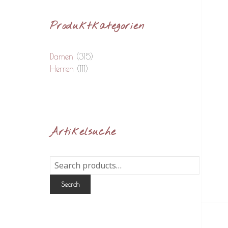
Produktkategorien
Damen
(315)
Herren
(111)
Artikelsuche
Search
for:
Search