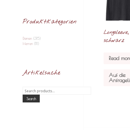
Produktkategorien
Longsleeve,
Damen
(315)
schwarz
Herren
(111)
Read mor
Artikelsuche
Auf die
Anfrageli
Search
for:
Search