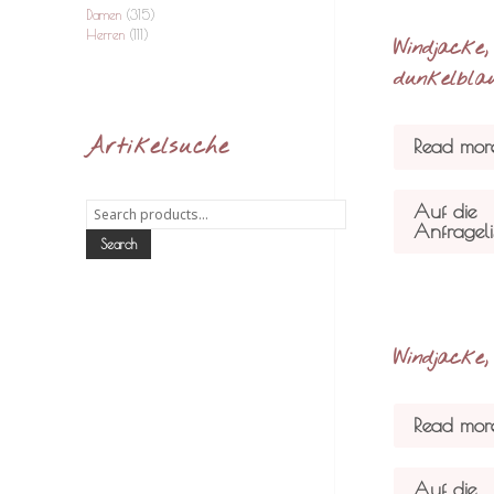
Damen
(315)
Herren
(111)
Windjacke,
dunkelbla
Artikelsuche
Read mor
Auf die
Search
Anfrageli
for:
Search
Windjacke,
Read mor
Auf die