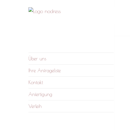
nodress – Atelier und
Wir verleihen Kleidung und fertigen auf
Verleih
Anfrage
Über uns
Ihre Anfrageliste
Kontakt
Anfertigung
Verleih