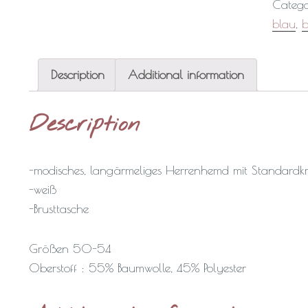
Catego
blau
,
b
Description
Additional information
Description
-modisches, langärmeliges Herrenhemd mit Standardk
-weiß
-Brusttasche
Größen 50-54
Oberstoff : 55% Baumwolle, 45% Polyester