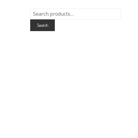
Search
for:
Search