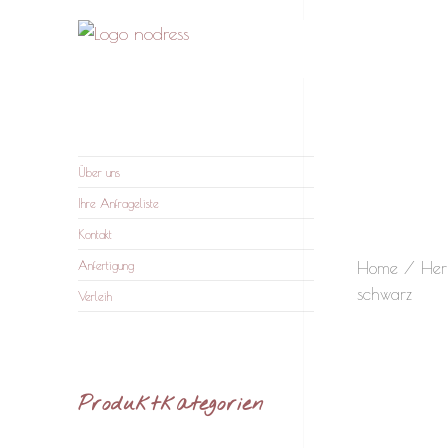
nodress – Atelier und
Wir verleihen Kleidung und fertigen auf Anfrage
Verleih
Über uns
Ihre Anfrageliste
Kontakt
Home
/
Her
Anfertigung
schwarz
Verleih
Produktkategorien