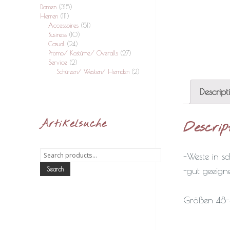
Damen
(315)
Herren
(111)
Accessoires
(51)
Business
(10)
Casual
(24)
Promo/ Kostüme/ Overalls
(27)
Service
(2)
Schürzen/ Westen/ Hemden
(2)
Descript
Artikelsuche
Descrip
Search
-Weste in s
for:
-gut geeign
Search
Größen 48