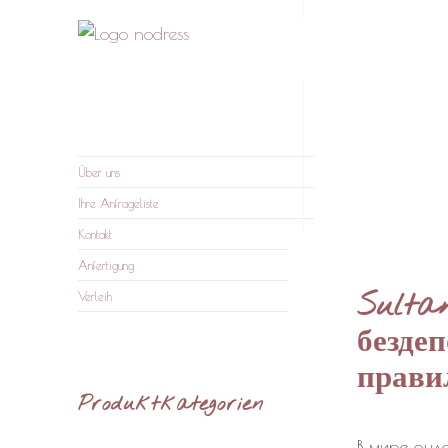
nodress – Atelier und
Wir verleihen Kleidung und fertigen auf Anfrage
Verleih
Über uns
Ihre Anfrageliste
Kontakt
Anfertigung
Sulta
Verleih
безде
прави
Produktkategorien
В мире онла