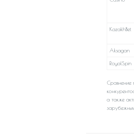
KazakhBet
Aksagan
RoyalSpin
Сравнение п
конкуренто
а также ак
зарубежны