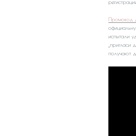
регистраци
Промокод д
официальну
испытали у
„пригласи 
получают 