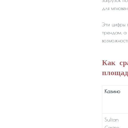
загрузок п
для мгнове
Эти цифры 
трендам, а
возможност
Как ср
площа
Казино
Sultan
Casino