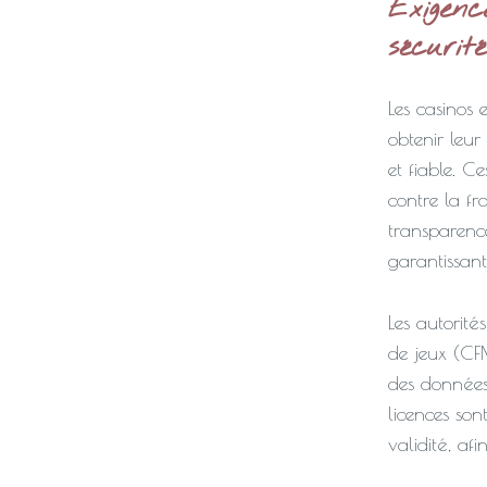
Exigenc
sécurit
Les casinos 
obtenir leur
et fiable. C
contre la fr
transparence
garantissan
Les autorité
de jeux (CFM
des données,
licences son
validité, af