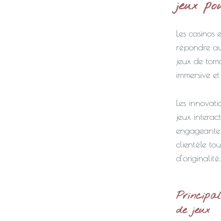
jeux po
Les casinos
répondre au
jeux de tomo
immersive e
Les innovatio
jeux interac
engageante 
clientèle t
d’originalité
Principa
de jeux