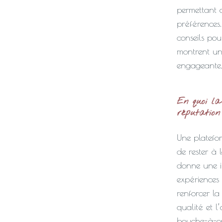
permettant a
préférences.
conseils pou
montrent une
engageante, 
En quoi la
réputation
Une platefo
de rester à 
donne une i
expériences 
renforcer la
qualité et l
bouche-à-ore