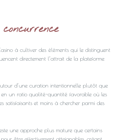
 concurrence
asino à cultiver des éléments qui le distinguent
luencent directement l’attrait de la plateforme
autour d’une curation intentionnelle plutôt que
 en un ratio qualité-quantité favorable où les
res satisfaisants et moins à chercher parmi des
feste une approche plus mature que certains
 pour être effectivement atteignables, créant