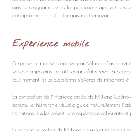
ainsi une dynamique où les promotions ajoutent une v
principalement d’outil d’acquisition trompeur.
Expérience mobile
L’expérience mobile proposée par Millionz Casino re
jeu contemporains. Les utilisateurs s’attendent à pouvo
tout moment, et la plateforme s’efforce de répondre à c
La conception de l’interface tactile de Millionz Casino 
écrans. La hiérarchie visuelle guide naturellement l’œi
transitions fluides créent une expérience cohérente et p
Le catalogue mobile de Millionz Casino offre une sélect