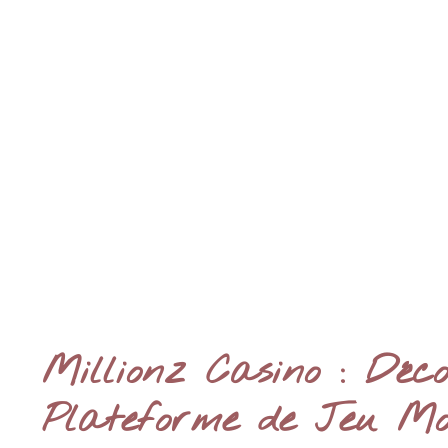
Millionz Casino : Déco
Plateforme de Jeu Mo