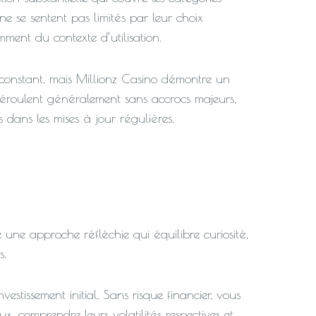
 ne se sentent pas limités par leur choix
ent du contexte d’utilisation.
 constant, mais Millionz Casino démontre un
 déroulent généralement sans accrocs majeurs,
s dans les mises à jour régulières.
une approche réfléchie qui équilibre curiosité,
s.
vestissement initial. Sans risque financier, vous
x, comprendre leurs volatilités respectives et