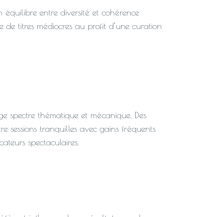
 équilibre entre diversité et cohérence
ve de titres médiocres au profit d’une curation
rge spectre thématique et mécanique. Des
tre sessions tranquilles avec gains fréquents
cateurs spectaculaires.