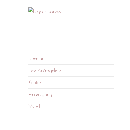
nodress – Atelier und
Wir verleihen Kleidung und fertigen auf
Verleih
Anfrage
Über uns
Ihre Anfrageliste
Kontakt
Anfertigung
Verleih