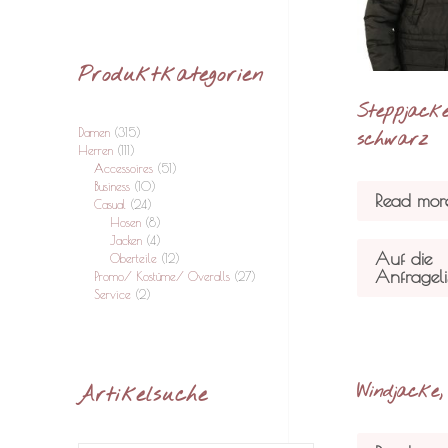
Produktkategorien
Steppjacke
Damen
(315)
schwarz
Herren
(111)
Accessoires
(51)
Business
(10)
Read mor
Casual
(24)
Hosen
(8)
Jacken
(4)
Auf die
Oberteile
(12)
Anfrageli
Promo/ Kostüme/ Overalls
(27)
Service
(2)
Windjacke, 
Artikelsuche