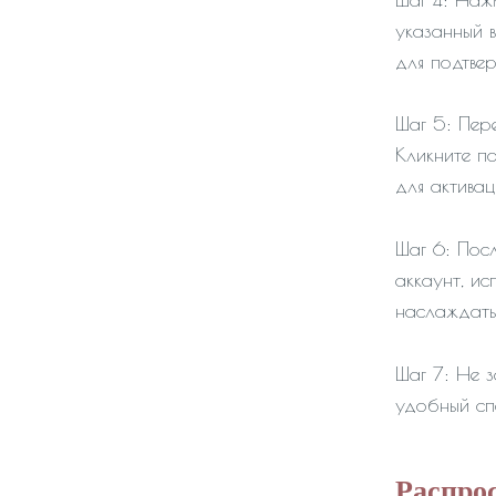
указанный 
для подтве
Шаг 5: Пер
Кликните п
для активац
Шаг 6: Посл
аккаунт, ис
наслаждать
Шаг 7: Не з
удобный сп
Распро