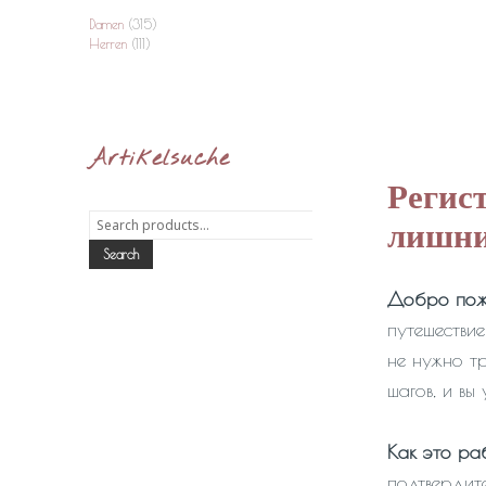
Damen
(315)
Herren
(111)
Artikelsuche
Регис
Search
лишни
for:
Search
Добро пожа
путешествие
не нужно т
шагов, и вы 
Как это ра
подтвердит