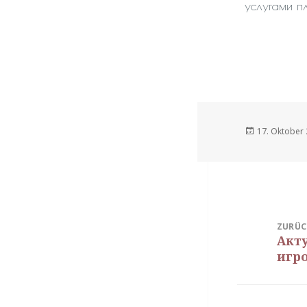
услугами п
Veröffentlich
17. Oktober
am
Beitragsnavi
ZURÜC
Акту
Vorhe
игр
Beitra