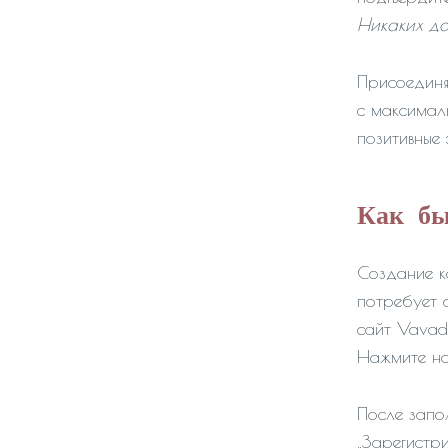
Никаких до
Присоединя
с максимал
позитивные
Как бы
Создание к
потребует 
сайт Vavada
Нажмите на
После запо
„Зарегистри