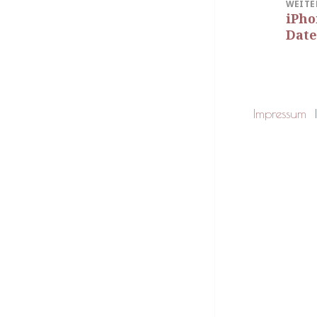
WEITE
iPho
Nächs
Date
Beitra
Impressum