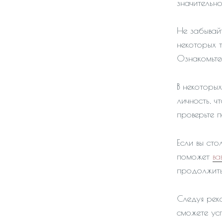
значительн
Не забывай
некоторых 
Ознакомьте
В некоторы
личность, ч
проверьте 
Если вы сто
поможет
ва
продолжить
Следуя рек
сможете ус