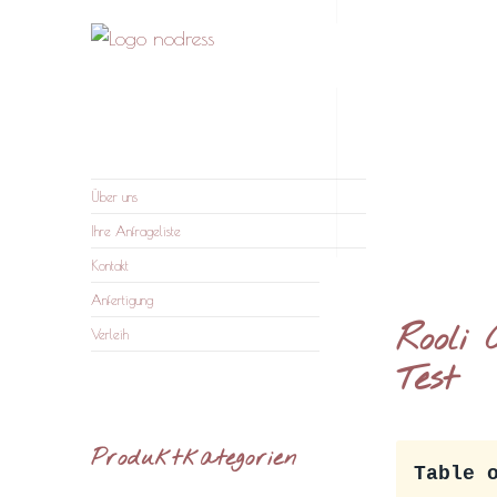
nodress – Atelier und
Wir verleihen Kleidung und fertigen auf Anfrage
Verleih
Über uns
Ihre Anfrageliste
Kontakt
Anfertigung
Rooli
Verleih
Test
Produktkategorien
Table 