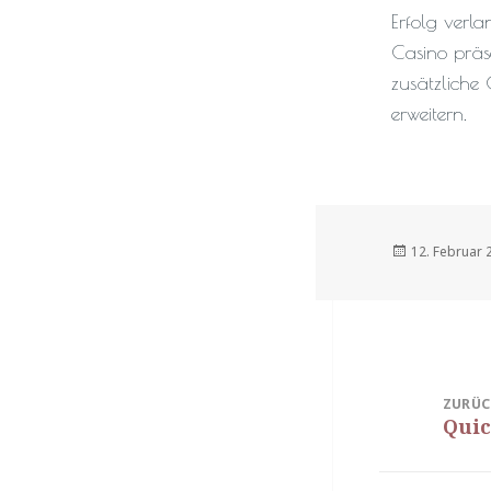
Erfolg verl
Casino präs
zusätzliche
erweitern.
Veröffentlich
12. Februar 
am
Beitragsnavi
ZURÜC
Quic
Vorhe
Beitra