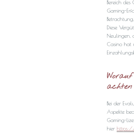
Bereich des 
Gaming-Erfa
Betrachtung,
Diese Vergü
Neulingen, d
Casino hat u
Einzahlungs
Worauf
achten
Bei der Eva
Aspekte bea
Gaming-Lizen
hier
https:/