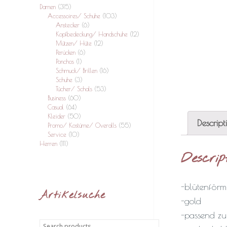
Damen
(315)
Accessoires/ Schuhe
(103)
Anstecker
(6)
Kopfbedeckung/ Handschuhe
(12)
Mützen/ Hüte
(12)
Perücken
(6)
Ponchos
(1)
Schmuck/ Brillen
(16)
Schuhe
(3)
Tücher/ Schals
(53)
Business
(60)
Casual
(64)
Kleider
(50)
Descript
Promo/ Kostüme/ Overalls
(55)
Service
(10)
Herren
(111)
Descrip
-blütenförm
Artikelsuche
-gold
-passend zu 
Search