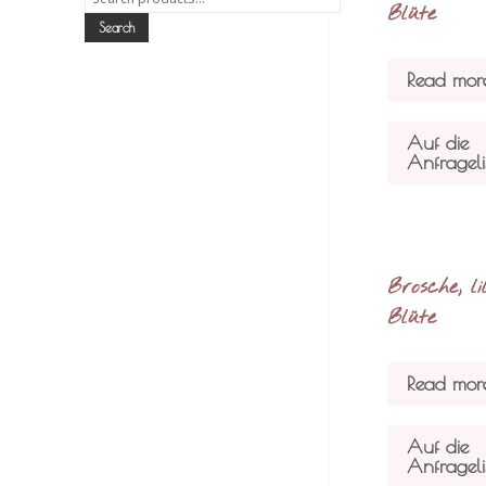
Blüte
for:
Search
Read mor
Auf die
Anfrageli
Brosche, li
Blüte
Read mor
Auf die
Anfrageli