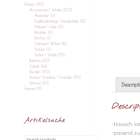
Damen
(315)
Accessoires/ Schuhe
(103)
Anstecker
(6)
Kopfbedeckung/ Handschuhe
(12)
Mützen/ Hüte
(12)
Perücken
(6)
Ponchos
(1)
Schmuck/ Brillen
(16)
Schuhe
(3)
Tücher/ Schals
(53)
Business
(60)
Casual
(64)
Kleider
(50)
Promo/ Kostüme/ Overalls
(55)
Service
(10)
Descript
Herren
(111)
Descrip
Artikelsuche
-klassisch 
-passend zu
Search