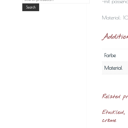
-mit passe
for:
Search
Material: 
Additio
Farbe
Material
Related p
Etuikleid,
créme