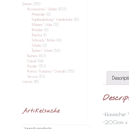
Damen
(315)
Accessoires/ Schuhe
(103)
Anstecker
(6)
Kopfbedeckung/ Handschuhe
(12)
Mützen/ Hüte
(12)
Perücken
(6)
Ponchos
(1)
Schmuck/ Brillen
(16)
Schuhe
(3)
Tücher/ Schals
(53)
Business
(60)
Casual
(64)
Kleider
(50)
Promo/ Kostüme/ Overalls
(55)
Service
(10)
Descript
Herren
(111)
Descrip
Artikelsuche
-klassischer
-200cm x
Search