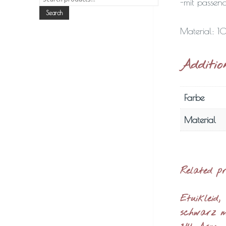
-mit passe
for:
Search
Material: 
Additio
Farbe
Material
Related p
Etuikleid,
schwarz m