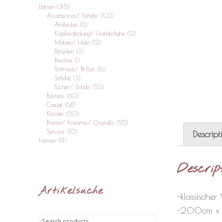
Damen
(315)
Accessoires/ Schuhe
(103)
Anstecker
(6)
Kopfbedeckung/ Handschuhe
(12)
Mützen/ Hüte
(12)
Perücken
(6)
Ponchos
(1)
Schmuck/ Brillen
(16)
Schuhe
(3)
Tücher/ Schals
(53)
Business
(60)
Casual
(64)
Kleider
(50)
Promo/ Kostüme/ Overalls
(55)
Service
(10)
Descript
Herren
(111)
Descrip
Artikelsuche
-klassischer
-200cm x
Search