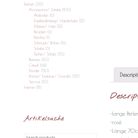
Damen
(315)
Accessoires/ Schuhe
(103)
Anstecker
(6)
Kopfbedeckung/ Handschuhe
(12)
Mützen/ Hüte
(12)
Perücken
(6)
Ponchos
(1)
Schmuck/ Brillen
(16)
Schuhe
(3)
Tücher/ Schals
(53)
Business
(60)
Casual
(64)
Kleider
(50)
Descript
Promo/ Kostüme/ Overalls
(55)
Service
(10)
Herren
(111)
Descrip
–
lange Perle
Artikelsuche
-rosé
-Länge 70
Search