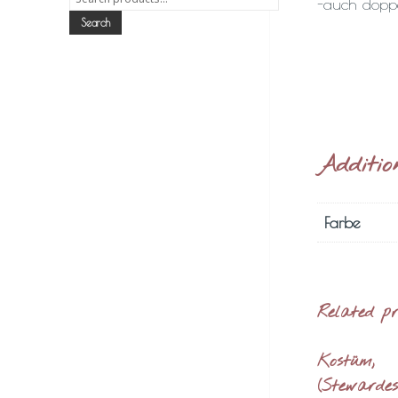
-auch doppe
for:
Search
Additio
Farbe
Related p
Kostüm,
(Stewardes