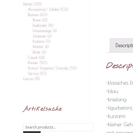
Damen
(315)
Accessoires/ Schuhe
(103)
Business
(60)
Blusen
(12)
Etuikleider
(18)
Hosenanzüge
(4)
Jumpsuits
(4)
Kostüme
(9)
Descript
Mäntel
(4)
Röcke
(4)
Casual
(64)
Kleider
(50)
Descrip
Promo/ Kostüme/ Overalls
(55)
Service
(10)
Herren
(111)
-klassiches E
-blau
-knielang
-figurbetont, 
Artikelsuche
-kurzarm
-kleiner Geh
Search
for:
-mit passen