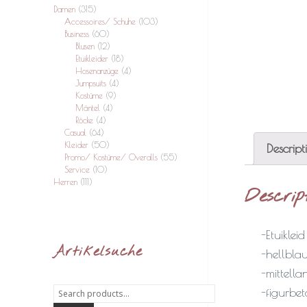
Damen
(315)
Accessoires/ Schuhe
(103)
Business
(60)
Blusen
(12)
Etuikleider
(18)
Hosenanzüge
(4)
Jumpsuits
(4)
Kostüme
(9)
Mäntel
(4)
Röcke
(4)
Casual
(64)
Kleider
(50)
Descript
Promo/ Kostüme/ Overalls
(55)
Service
(10)
Herren
(111)
Descrip
-Etuiklei
Artikelsuche
-hellbla
-mittella
Search
-figurbet
for: