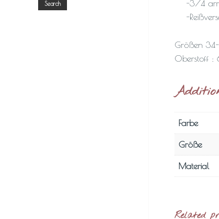
-3/4 ar
Search
-Reißver
Größen 34
Oberstoff :
Additio
Farbe
Größe
Material
Related p