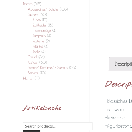
Damen
(315)
Accessoires/ Schuhe
(103)
Business
(60)
Blusen
(12)
Etuikleider
(18)
Hosenanzüge
(4)
Jumpsuits
(4)
Kostüme
(9)
Mäntel
(4)
Röcke
(4)
Casual
(64)
Kleider
(50)
Descript
Promo/ Kostüme/ Overalls
(55)
Service
(10)
Herren
(111)
Descrip
-klassiches E
Artikelsuche
-schwarz
-knielang
Search
-figurbetont, 
for: