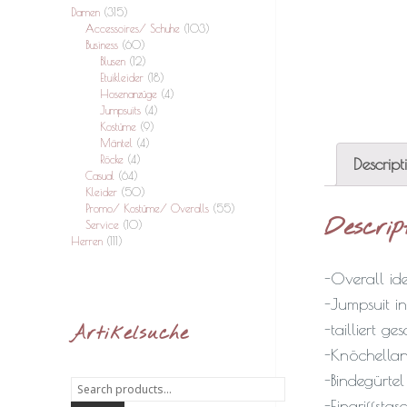
Damen
(315)
Accessoires/ Schuhe
(103)
Business
(60)
Blusen
(12)
Etuikleider
(18)
Hosenanzüge
(4)
Jumpsuits
(4)
Kostüme
(9)
Mäntel
(4)
Röcke
(4)
Descript
Casual
(64)
Kleider
(50)
Promo/ Kostüme/ Overalls
(55)
Descrip
Service
(10)
Herren
(111)
-Overall ide
-Jumpsuit i
-tailliert ge
Artikelsuche
-Knöchella
-Bindegürte
Search
for:
-Eingriffsta