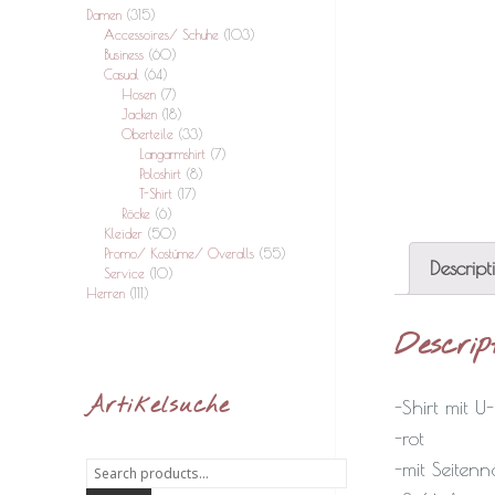
Damen
(315)
Accessoires/ Schuhe
(103)
Business
(60)
Casual
(64)
Hosen
(7)
Jacken
(18)
Oberteile
(33)
Langarmshirt
(7)
Poloshirt
(8)
T-Shirt
(17)
Röcke
(6)
Kleider
(50)
Promo/ Kostüme/ Overalls
(55)
Descript
Service
(10)
Herren
(111)
Descrip
Artikelsuche
-Shirt mit U
-rot
-mit Seitenn
Search
for: