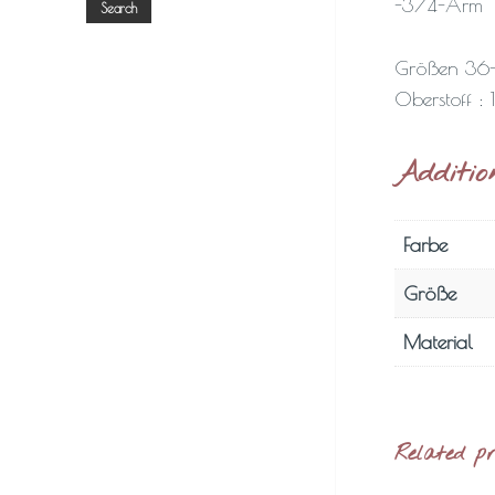
-3/4-Arm
Search
Größen 36
Oberstoff 
Additio
Farbe
Größe
Material
Related p