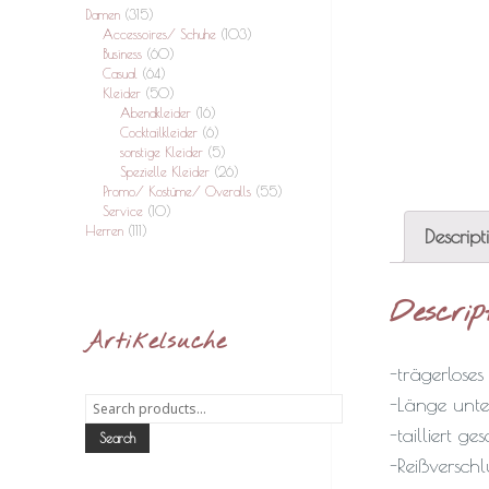
Damen
(315)
Accessoires/ Schuhe
(103)
Business
(60)
Casual
(64)
Kleider
(50)
Abendkleider
(16)
Cocktailkleider
(6)
sonstige Kleider
(5)
Spezielle Kleider
(26)
Promo/ Kostüme/ Overalls
(55)
Service
(10)
Herren
(111)
Descript
Descrip
Artikelsuche
-trägerloses
-Länge unte
Search
for:
-tailliert ge
Search
-Reißverschl