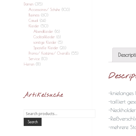
Damen
(315)
Accessoires/ Schuhe
(103)
Business
(60)
Casual
(64)
Kleider
(50)
Abendkleider
(16)
Cocktailkleider
(6)
sonstige Kleider
(5)
Spezielle Kleider
(26)
Promo/ Kostüme/ Overalls
(55)
Descript
Service
(10)
Herren
(111)
Descrip
-knielanges 
Artikelsuche
-tailliert ge
-Neckholder
Search
for:
-Reißverschl
Search
-mehrere St