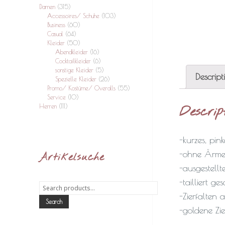
Damen
(315)
Accessoires/ Schuhe
(103)
Business
(60)
Casual
(64)
Kleider
(50)
Abendkleider
(16)
Cocktailkleider
(6)
sonstige Kleider
(5)
Descript
Spezielle Kleider
(26)
Promo/ Kostüme/ Overalls
(55)
Service
(10)
Herren
(111)
Descrip
-kurzes, pink
-ohne Ärme
Artikelsuche
-ausgestellt
-tailliert ge
Search
for:
-Zierfalten a
Search
-goldene Zie