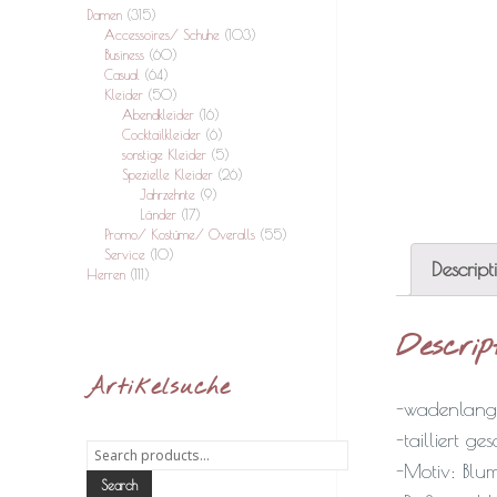
Damen
(315)
Accessoires/ Schuhe
(103)
Business
(60)
Casual
(64)
Kleider
(50)
Abendkleider
(16)
Cocktailkleider
(6)
sonstige Kleider
(5)
Spezielle Kleider
(26)
Jahrzehnte
(9)
Länder
(17)
Promo/ Kostüme/ Overalls
(55)
Service
(10)
Descript
Herren
(111)
Descrip
Artikelsuche
-wadenlange
-tailliert ge
Search
-Motiv: Blu
for:
Search