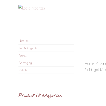
nodress – Atelier und
Wir verleihen Kleidung und fertigen auf Anfrage
Verleih
Über uns
Ihre Anfrageliste
Kontakt
Home
/
Da
Anfertigung
Kleid, gold/ 
Verleih
Produktkategorien