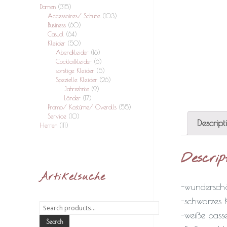
Damen
(315)
Accessoires/ Schuhe
(103)
Business
(60)
Casual
(64)
Kleider
(50)
Abendkleider
(16)
Cocktailkleider
(6)
sonstige Kleider
(5)
Spezielle Kleider
(26)
Jahrzehnte
(9)
Länder
(17)
Promo/ Kostüme/ Overalls
(55)
Service
(10)
Descript
Herren
(111)
Descrip
Artikelsuche
-wunderschö
-schwarzes 
Search
-weiße pass
for:
Search