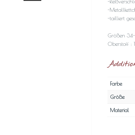
-Reißverschl
-Metallkett
-tailliert ge
Größen 34
Oberstoff 
Additio
Farbe
Größe
Material