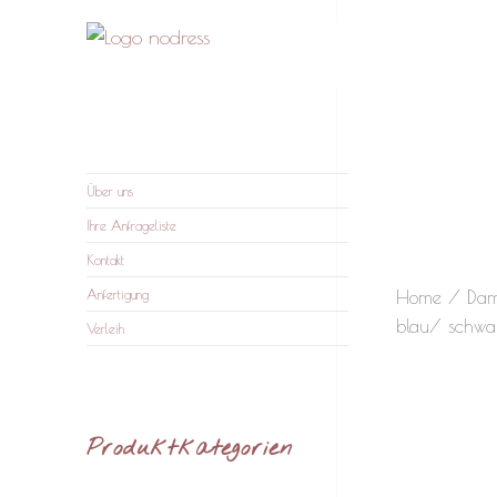
nodress – Atelier und
Wir verleihen Kleidung und fertigen auf Anfrage
Verleih
Über uns
Ihre Anfrageliste
Kontakt
Home
/
Da
Anfertigung
blau/ schwa
Verleih
Produktkategorien