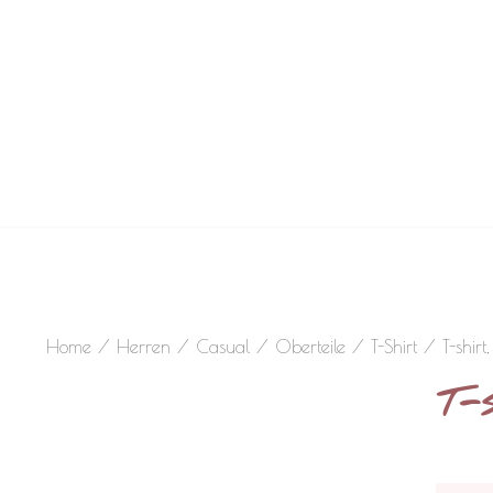
Home
/
Herren
/
Casual
/
Oberteile
/
T-Shirt
/ T-shirt
T-s