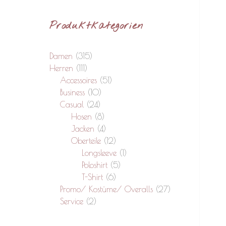
Produktkategorien
Damen
(315)
Herren
(111)
Accessoires
(51)
Business
(10)
Casual
(24)
Hosen
(8)
Jacken
(4)
Oberteile
(12)
Longsleeve
(1)
Poloshirt
(5)
T-Shirt
(6)
Promo/ Kostüme/ Overalls
(27)
Service
(2)