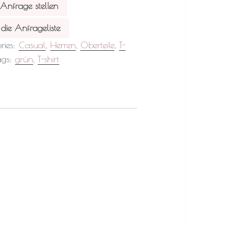
 Anfrage stellen
die Anfrageliste
ries:
Casual
,
Herren
,
Oberteile
,
T-
ags:
grün
,
T-shirt