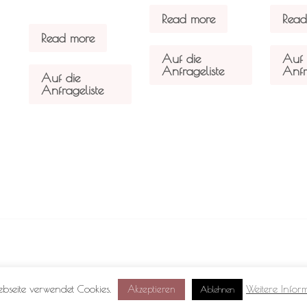
Read more
Read
Read more
Auf die
Auf 
Anfrageliste
Anfr
Auf die
Anfrageliste
Impressum
|
Datenschutzerklärung
ebseite verwendet Cookies.
Weitere Infor
Akzeptieren
Ablehnen