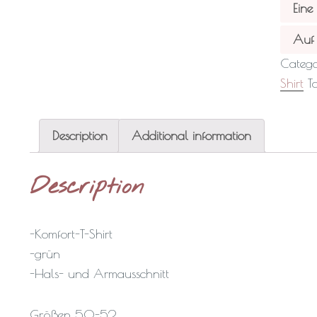
Eine
Auf 
Catego
Shirt
T
Description
Additional information
Description
-Komfort-T-Shirt
-grün
-Hals- und Armausschnitt
Größen 50-52