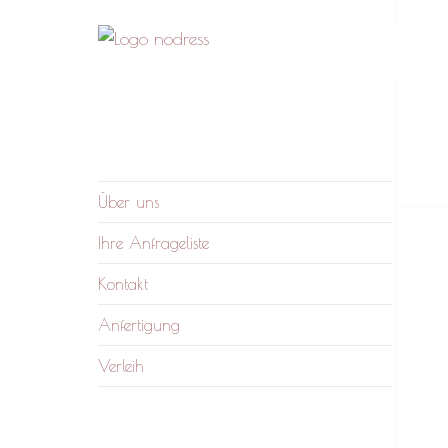
nodress – Atelier und
Wir verleihen Kleidung und fertigen auf
Verleih
Anfrage
Über uns
Ihre Anfrageliste
Kontakt
Anfertigung
Verleih