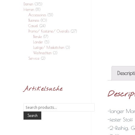
Damen
(315)
Herren
(111)
Accessoires
(51)
Business
(10)
Casual
(24)
Promo/ Kostüme/ Overalls
(27)
Berufe
(17)
Länder
(5)
Lustige/ Maskottchen
(3)
Weihnachten
(3)
Service
(2)
Descript
Artikelsuche
Descrip
Search
-langer Man
for:
Search
-fester Stoff
-2-Reihig, 