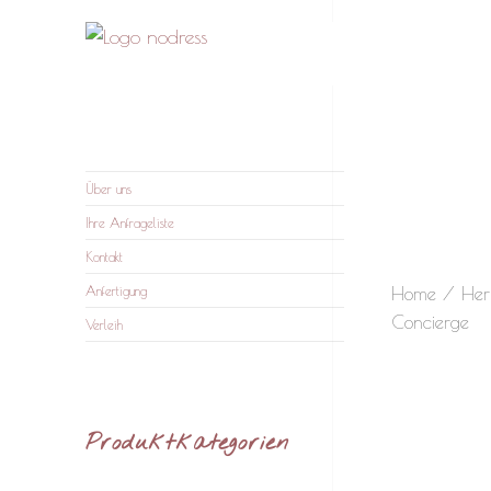
nodress – Atelier und
Wir verleihen Kleidung und fertigen auf Anfrage
Verleih
Über uns
Ihre Anfrageliste
Kontakt
Home
/
Her
Anfertigung
Concierge
Verleih
Produktkategorien