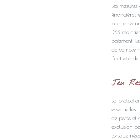
Les mesures 
financières 
pointe sécur
DSS maintien
paiement. Le
de compte no
l’activité d
Jeu Res
La protectio
essentielles
de perte et
exclusion p
lorsque néce