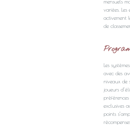
mensuels mai
variées. Les
activement l
de classemen
Program
Les système
avec des av
niveaux de 
joueurs d’él
préférences 
exclusives a
points s’amp
récompenses