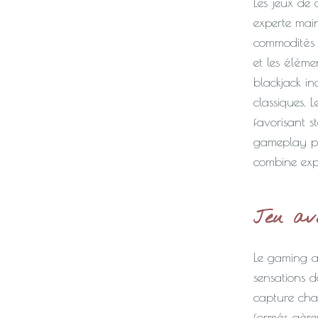
Les jeux de
experte mai
commodités 
et les éléme
blackjack i
classiques. 
favorisant s
gameplay pu
combine expe
Jeu ave
Le gaming av
sensations d
capture chaq
formés gèren