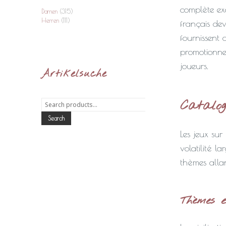
complète exa
Damen
(315)
Herren
(111)
français dev
fournissent 
promotionnel
joueurs.
Artikelsuche
Catalo
Search
for:
Search
Les jeux sur
volatilité l
thèmes alla
Thèmes e