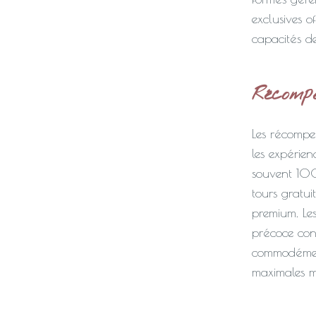
exclusives o
capacités d
Récompe
Les récompe
les expérien
souvent 100
tours gratui
premium. Le
précoce con
commodément
maximales m