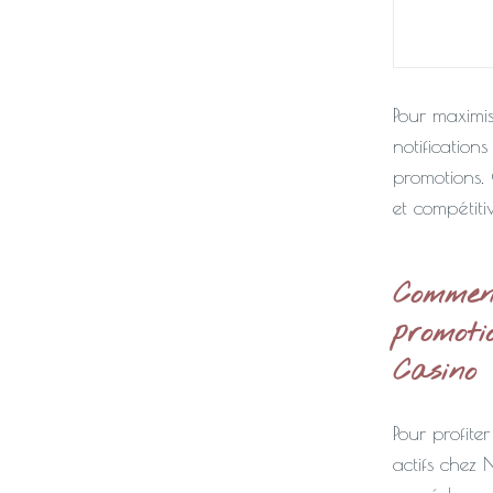
Pour maximis
notification
promotions.
et compétit
Comment
promoti
Casino
Pour profite
actifs chez 