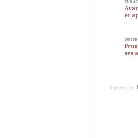
ZURÜC
Avan
Vorhe
et a
Beitra
WEITE
Prog
Nächs
ses 
Beitra
Impressum