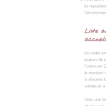
la réputati
l’environne
Liste a
accueil
Les codes p
joueurs de p
Casino en 2
le montant d
à d’autres b
valides et à
Voici une li
de nouveaux