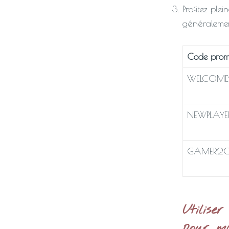
Profitez ple
généralement
Code prom
WELCOM
NEWPLAYE
GAMER2
Utilise
pour ma