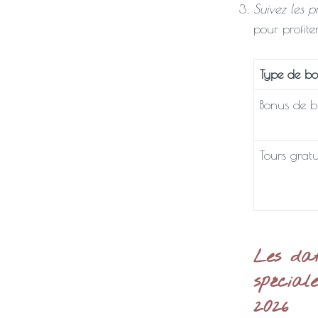
Suivez les p
pour profit
Type de b
Bonus de b
Tours gratu
Les dat
spécial
2026