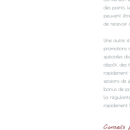
des points. 
peuvent être
de recevoir 
Une autre st
promotions r
spéciales di
dépôt, des 
rapidement vo
sessions de
bonus de po
La régularit
rapidement 
Conseils