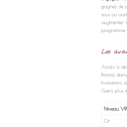
gagnez de po
sous ou aut
augmenter v
programme V
Les avan
Accès à des
Priorité dans
Invitations
Gains plus 
Niveau VIP
Or