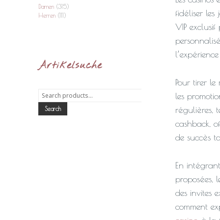
Damen
(315)
fidéliser les
Herren
(111)
VIP exclusi
personnalisé
l’expérience
Artikelsuche
Pour tirer le
Search
les promotio
for:
régulières, 
Search
cashback, o
de succès to
En intégrant
proposées, 
des invites 
comment exp