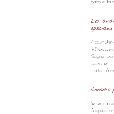
gains et le
Les avan
spéciaux
Accumuler d
VIP
exclusiv
Gagner de
classement
Profiter d’u
Conseils 
Se tenir in
l’applicati