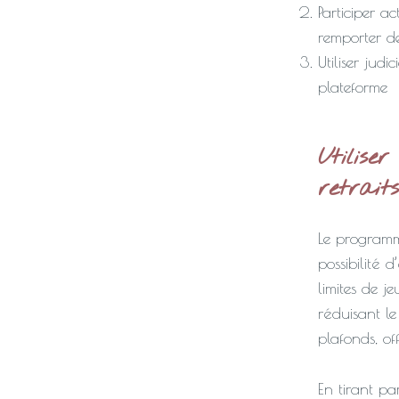
Participer a
remporter de
Utiliser jud
plateforme
Utiliser
retrait
Le programm
possibilité 
limites de j
réduisant le
plafonds, of
En tirant pa