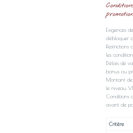
Condition
promotio
Exigences d
débloquer o
Restrictions
les conditio
Délais de va
bonus ou pr
Montant de d
le niveau VI
Conditions de
avant de pou
Critère