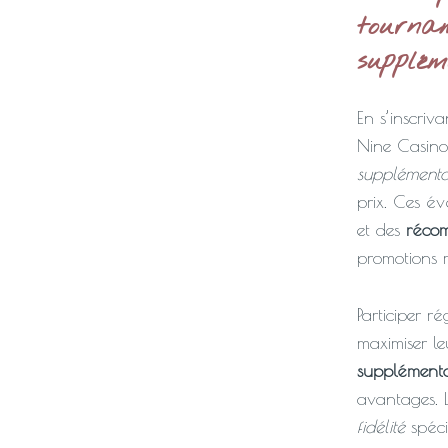
tourna
supplém
En s’inscriv
Nine Casino
supplémenta
prix. Ces é
et des
récom
promotions r
Participer 
maximiser l
supplémenta
avantages. 
fidélité
spéci