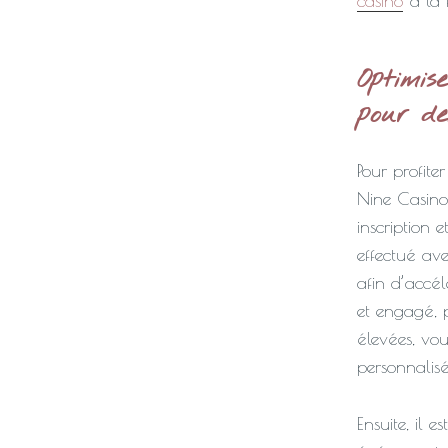
casino
à la f
Optimis
pour de
Pour profit
Nine Casino,
inscription e
effectué ave
afin d’accél
et engagé, 
élevées, vou
personnalisé
Ensuite, il 