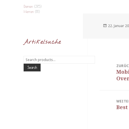
Damen
(315)
Herren
(111)
Veröffentlich
22. Januar 2
am
Artikelsuche
Beitragsnavi
Search
for:
ZURÜC
Search
Mobi
Vorhe
Ove
Beitra
WEITE
Best
Nächs
Beitra