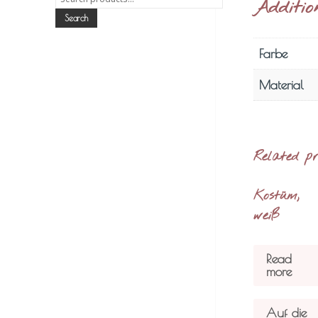
Additio
for:
Search
Farbe
Material
Related p
Kostüm,
weiß
Read
more
Auf die