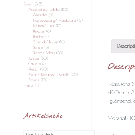
Damen
(315)
Accessoires/ Schuhe
(103)
Anstecker
(6)
Kopfbedeckung/ Handschuhe
(12)
Mützen/ Hüte
(12)
Perücken
(6)
Ponchos
(1)
Schmuck/ Brillen
(16)
Descript
Schuhe
(3)
Tücher/ Schals
(53)
Business
(60)
Casual
(64)
Descrip
Kleider
(50)
Promo/ Kostüme/ Overalls
(55)
Service
(10)
-klassische S
Herren
(111)
-190cm x 
-glänzend, 
Artikelsuche
Material: 1
Search