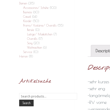
Damen
(315)
Accessoires/ Schuhe
(103)
Business
(60)
Casual
(64)
Kleider
(50)
Promo/ Kostüme/ Overalls
(55)
Berufe
(13)
Lustige/ Maskottchen
(7)
Overalls
(17)
Sexy
(20)
Weihnachten
(6)
Descript
Service
(10)
Herren
(111)
Descrip
Artikelsuche
-sehr kurzes
-sehr eng
-langärmeli
Search
for:
-RV vorne
Search
-verzierend