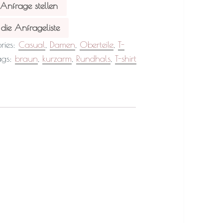
 Anfrage stellen
die Anfrageliste
ries:
Casual
,
Damen
,
Oberteile
,
T-
ags:
braun
,
kurzarm
,
Rundhals
,
T-shirt