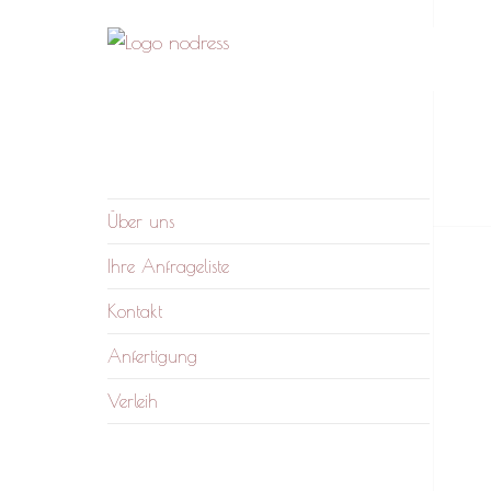
nodress – Atelier und
Wir verleihen Kleidung und fertigen auf
Verleih
Anfrage
Über uns
Ihre Anfrageliste
Kontakt
Anfertigung
Verleih