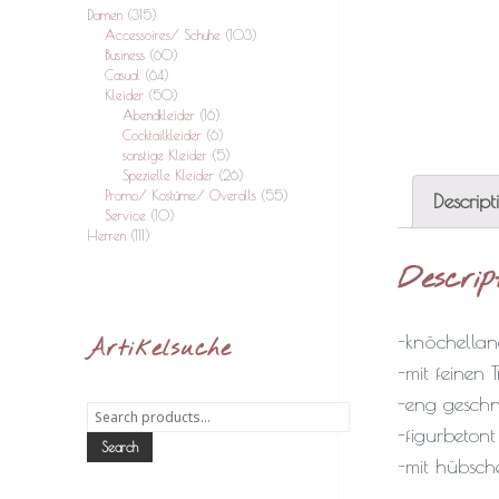
Damen
(315)
Accessoires/ Schuhe
(103)
Business
(60)
Casual
(64)
Kleider
(50)
Abendkleider
(16)
Cocktailkleider
(6)
sonstige Kleider
(5)
Spezielle Kleider
(26)
Promo/ Kostüme/ Overalls
(55)
Descript
Service
(10)
Herren
(111)
Descrip
-knöchellan
Artikelsuche
-mit feinen 
-eng geschn
Search
for:
-figurbetont
Search
-mit hübsch